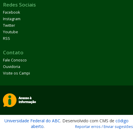
Redes Sociais
Facebook
Instagram
Twitter
Youtube
RSS
Contato
Fale Conosco
Ouvidoria
Visite os Campi
Universidade Federal do ABC
. Desenvolvido com CMS de
código
aberto
.
Reportar erros / Enviar sugestões