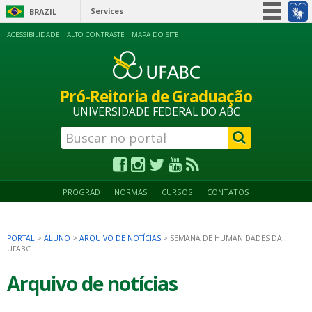
Services
BRAZIL
Simplifique!
ACESSIBILIDADE
ALTO CONTRASTE
MAPA DO SITE
Participate
Information access
Pró-Reitoria de Graduação
Legislation
UNIVERSIDADE FEDERAL DO ABC
Information channels
PROGRAD
NORMAS
CURSOS
CONTATOS
PORTAL
>
ALUNO
>
ARQUIVO DE NOTÍCIAS
>
SEMANA DE HUMANIDADES DA
UFABC
Arquivo de notícias