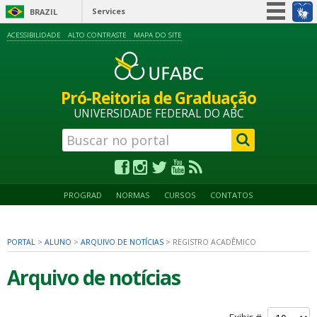
Services
BRAZIL
Simplifique!
ACESSIBILIDADE
ALTO CONTRASTE
MAPA DO SITE
Participate
Information access
Pró-Reitoria de Graduação
Legislation
UNIVERSIDADE FEDERAL DO ABC
Information channels
PROGRAD
NORMAS
CURSOS
CONTATOS
PORTAL
>
ALUNO
>
ARQUIVO DE NOTÍCIAS
>
REGISTRO ACADÊMICO
Arquivo de notícias