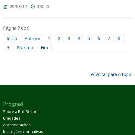
09/03/17
18h40
Página 7 de 9
Início
Anterior
1
2
3
4
5
6
7
8
9
Próximo
Fim
Voltar para o topo
Prograd
Sobre a Pró-Reitoria
Unidades
Apresentações
Instruções normativas