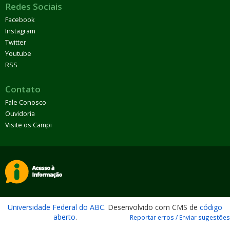
Redes Sociais
Facebook
Instagram
Twitter
Youtube
RSS
Contato
Fale Conosco
Ouvidoria
Visite os Campi
Universidade Federal do ABC
. Desenvolvido com CMS de
código
aberto
.
Reportar erros / Enviar sugestões