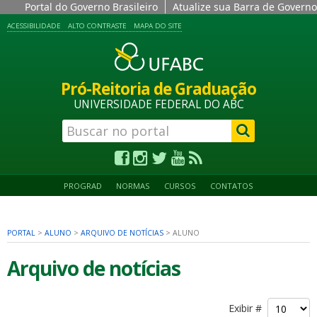
Portal do Governo Brasileiro
Atualize sua Barra de Governo
ACESSIBILIDADE
ALTO CONTRASTE
MAPA DO SITE
Pró-Reitoria de Graduação
UNIVERSIDADE FEDERAL DO ABC
PROGRAD
NORMAS
CURSOS
CONTATOS
PORTAL
>
ALUNO
>
ARQUIVO DE NOTÍCIAS
>
ALUNO
Arquivo de notícias
Exibir #