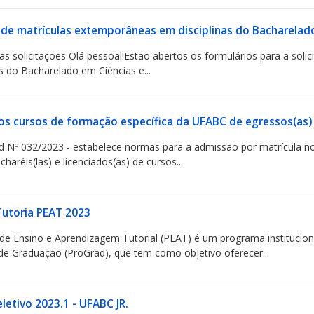
o de matrículas extemporâneas em disciplinas do Bacharela
as solicitações Olá pessoal!Estão abertos os formulários para a sol
s do Bacharelado em Ciências e...
os cursos de formação específica da UFABC de egressos(as) d
ad Nº 032/2023 - estabelece normas para a admissão por matrícula n
aréis(las) e licenciados(as) de cursos...
Tutoria PEAT 2023
e Ensino e Aprendizagem Tutorial (PEAT) é um programa institucio
 de Graduação (ProGrad), que tem como objetivo oferecer...
letivo 2023.1 - UFABC JR.