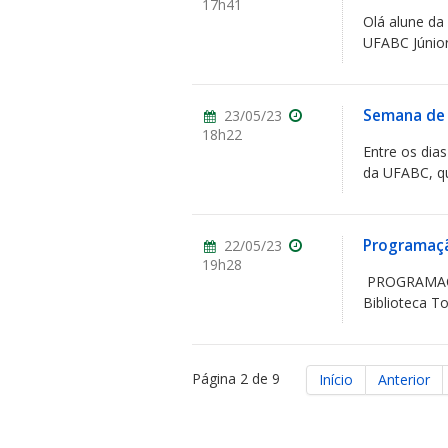
17h41
Olá alune d
UFABC Júnior
Semana de
23/05/23
18h22
Entre os di
da UFABC, qu
Programaçã
22/05/23
19h28
PROGRAMAÇÃO
Biblioteca To
Página 2 de 9
Início
Anterior