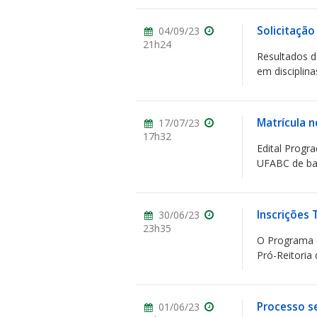
Solicitaçã
04/09/23
21h24
Resultados d
em disciplina
Matrícula n
17/07/23
17h32
Edital Progr
UFABC de bach
Inscrições 
30/06/23
23h35
O Programa d
Pró-Reitoria
Processo se
01/06/23