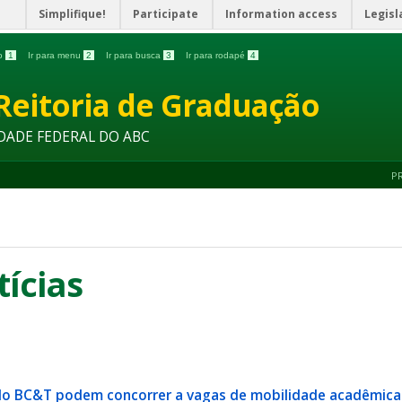
Simplifique!
Participate
Information access
Legisl
do
1
Ir para menu
2
Ir para busca
3
Ir para rodapé
4
Reitoria de Graduação
DADE FEDERAL DO ABC
P
tícias
do BC&T podem concorrer a vagas de mobilidade acadêmica n