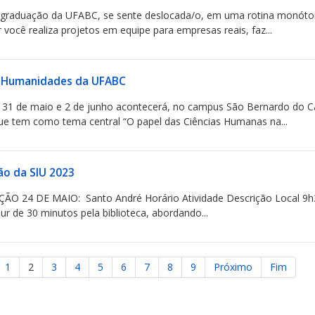
a graduação da UFABC, se sente deslocada/o, em uma rotina monóto
 você realiza projetos em equipe para empresas reais, faz...
 Humanidades da UFABC
as 31 de maio e 2 de junho acontecerá, no campus São Bernardo d
e tem como tema central “O papel das Ciências Humanas na...
o da SIU 2023
 24 DE MAIO: Santo André Horário Atividade Descrição Local 9h
ur de 30 minutos pela biblioteca, abordando...
1
2
3
4
5
6
7
8
9
Próximo
Fim