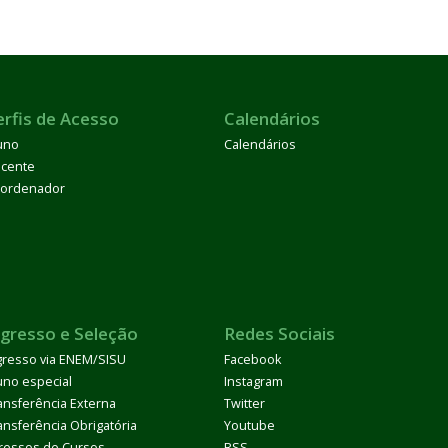
erfis de Acesso
Calendários
uno
Calendários
cente
ordenador
ngresso e Seleção
Redes Sociais
gresso via ENEM/SISU
Facebook
uno especial
Instagram
ansferência Externa
Twitter
ansferência Obrigatória
Youtube
ressos de Cursos
RSS