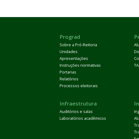
Prograd
P
Sobre a Pró-Reitoria
Al
Unidades
Do
Apresentações
Co
Instruções normativas
TA
Portarias
Relatórios
Processos eleitorais
Infraestrutura
I
Auditórios e salas
In
Laboratórios acadêmicos
Al
Tr
Tr
Eg