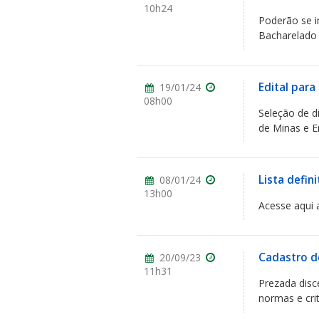
10h24
Poderão se i
Bacharelado 
Edital par
19/01/24
08h00
Seleção de d
de Minas e E
Lista defin
08/01/24
13h00
Acesse aqui 
Cadastro d
20/09/23
11h31
Prezada disc
normas e crit