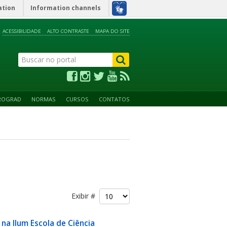
ation
Information channels
ACESSIBILIDADE
ALTO CONTRASTE
MAPA DO SITE
ROGRAD
NORMAS
CURSOS
CONTATOS
Exibir #
a Ilum Escola de Ciência