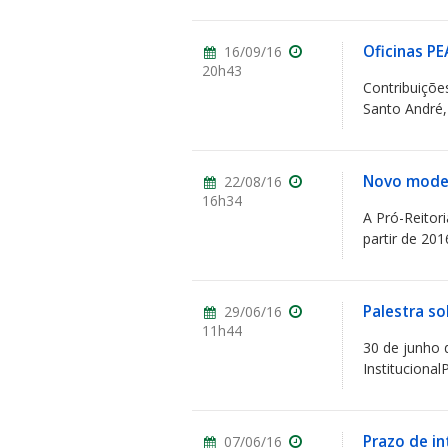
Oficinas P
16/09/16
20h43
Contribuiçõe
Santo André, 
Novo model
22/08/16
16h34
A Pró-Reitori
partir de 201
Palestra s
29/06/16
11h44
30 de junho 
Instituciona
Prazo de in
07/06/16