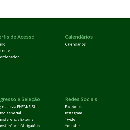
erfis de Acesso
Calendários
uno
Calendários
cente
ordenador
ngresso e Seleção
Redes Sociais
gresso via ENEM/SISU
Facebook
uno especial
Instagram
ansferência Externa
Twitter
ansferência Obrigatória
Youtube