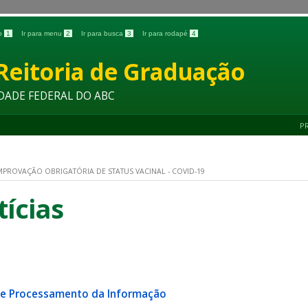
do
1
Ir para menu
2
Ir para busca
3
Ir para rodapé
4
Reitoria de Graduação
DADE FEDERAL DO ABC
P
PROVAÇÃO OBRIGATÓRIA DE STATUS VACINAL - COVID-19
tícias
de Processamento da Informação