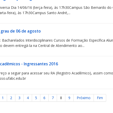
versa Dia 14/06/16 (terça-feira), às 17h30Campus São Bernardo do C
arta-feira), às 17h30Campus Santo André,...
 grau de 06 de agosto
: Bacharelados Interdisciplinares Cursos de Formação Específica Al
o devem entregá-la na Central de Atendimento ao...
Acadêmicos - Ingressantes 2016
reço a seguir para acessar seu RA (Registro Acadêmico), assim como cr
sso.ufabc.edu.br
1
2
3
4
5
6
7
8
9
Próximo
Fim