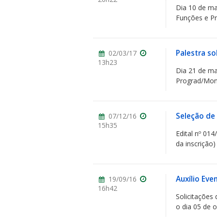
Dia 10 de ma
Funções e Pr
Palestra so
02/03/17
13h23
Dia 21 de ma
Prograd/Moni
Seleção de
07/12/16
15h35
Edital nº 01
da inscrição)
Auxílio Eve
19/09/16
16h42
Solicitações
o dia 05 de o