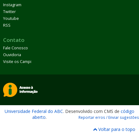
Instagram
Twitter
Youtube
RSS
Contato
Fale Conosco
Ouvidoria
Visite os Campi
Universidade Federal do ABC
. Desenvolvido com CMS de
código
aberto
.
Reportar erros / Enviar sugestões
Voltar para o topo