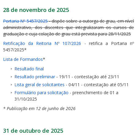
28 de novembro de 2025
Portaria Nº 5457/2025
- dispõe sobre a outorga de grau, em nível
administrativo, dos discentes que integralizaram os cursos de
graduação e cuja colação de grau está prevista para 28/11/2025
Retificação da Reitoria Nº 107/2026
- retifica a Portaria nº
5457/2025*
Lista de Formandos
*
Resultado final
Resultado preliminar
- 19/11 - contestação até 23/11
Lista geral de solicitantes
- 04/11 - contestação até 05/11
Formulário para solicitação
- preenchimento de 01 a
31/10/2025
* Publicação em 12 de junho de 2026
31 de outubro de 2025