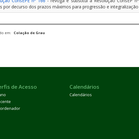
lução ConsEPE nº 166
- revoga e substitui a Resolução ConsEP n
s por decurso dos prazos máximos para progressão e integralizaçã
ado em:
Colação de Grau
erfis de Acesso
Calendários
uno
Calendários
cente
ordenador