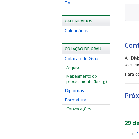
TA
CALENDÁRIOS
Calendários
Con
COLAÇÃO DE GRAU
A Div
Colação de Grau
admini
Arquivo
Para c
Mapeamento do
procedimento (bizagi)
Diplomas
Próx
Formatura
Convocações
29 d
F