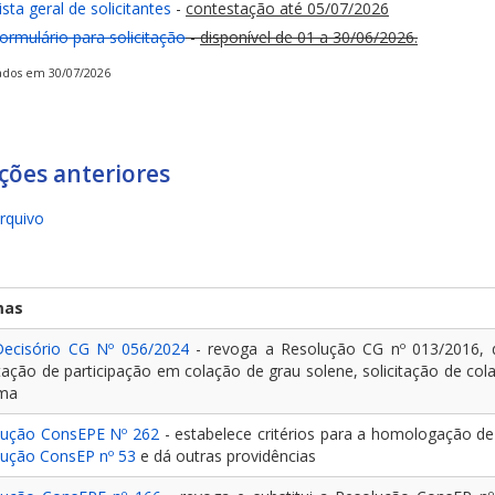
ista geral de solicitantes
-
contestação até 05/07/2026
ormulário para solicitação
-
disponível de 01 a 30/06/2026.
ados em 30/07/2026
ções anteriores
rquivo
mas
Decisório CG Nº 056/2024
- revoga a Resolução CG nº 013/2016, 
itação de participação em colação de grau solene, solicitação de co
oma
lução ConsEPE Nº 262
- estabelece critérios para a homologação de 
lução ConsEP nº 53
e dá outras providências