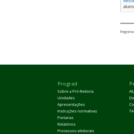
Reso
aluno
Registr
Prograd
P
Sobre a Pró-Reitoria
Al
Unidades
Do
Apresentações
Co
Instruções normativas
TA
Portarias
Relatórios
Processos eleitorais