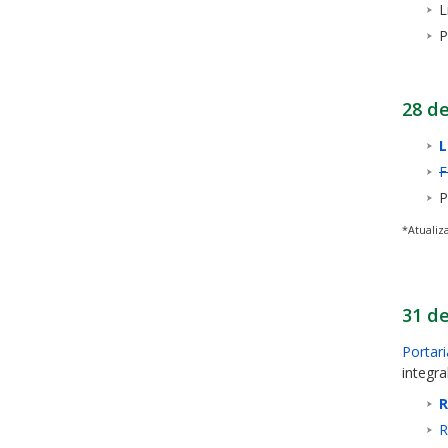
L
P
28 d
L
F
P
*Atualiz
31 de
Portar
integr
R
R