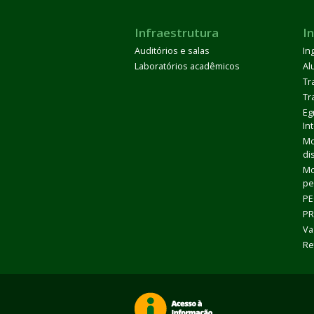
Infraestrutura
I
Auditórios e salas
In
Laboratórios acadêmicos
Al
Tr
Tr
Eg
In
Mo
di
Mo
pe
PE
PR
Va
Re