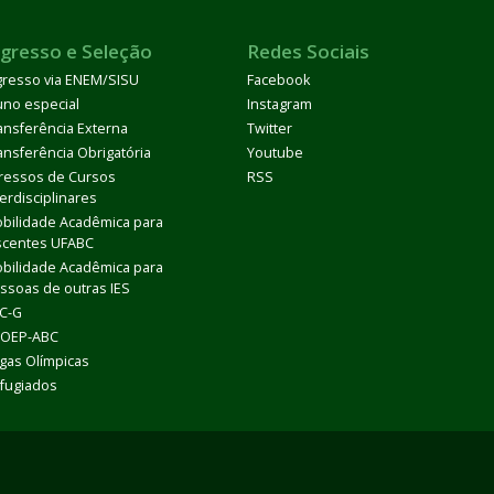
ngresso e Seleção
Redes Sociais
gresso via ENEM/SISU
Facebook
uno especial
Instagram
ansferência Externa
Twitter
ansferência Obrigatória
Youtube
ressos de Cursos
RSS
terdisciplinares
bilidade Acadêmica para
scentes UFABC
bilidade Acadêmica para
ssoas de outras IES
C-G
OEP-ABC
gas Olímpicas
fugiados