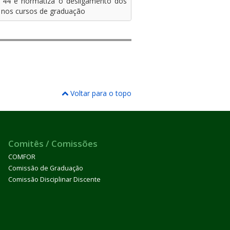
º 44 e normatiza o desligamento dos
o nos cursos de graduação
Voltar para o topo
Comitês / Comissões
COMFOR
Comissão de Graduação
Comissão Disciplinar Discente