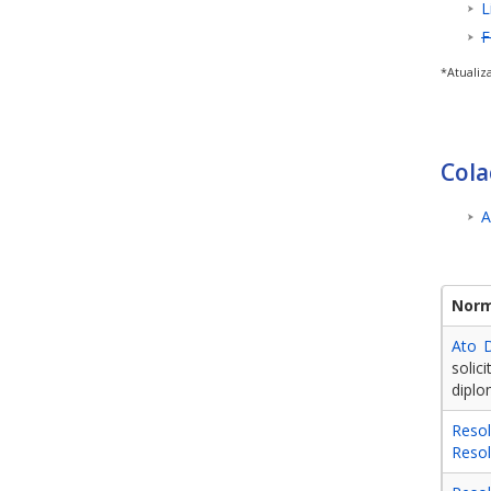
L
F
*Atualiz
Cola
A
Nor
Ato 
solic
dipl
Reso
Reso