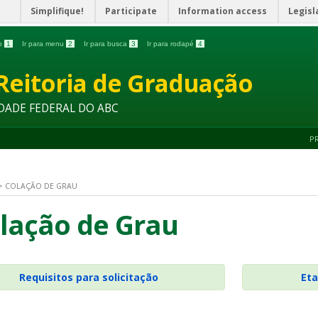
Simplifique!
Participate
Information access
Legisl
do
1
Ir para menu
2
Ir para busca
3
Ir para rodapé
4
Reitoria de Graduação
DADE FEDERAL DO ABC
P
>
COLAÇÃO DE GRAU
lação de Grau
Requisitos para solicitação
Eta