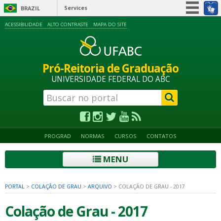
Services
BRAZIL
Simplifique!
ACESSIBILIDADE
ALTO CONTRASTE
MAPA DO SITE
Participate
Information access
Pró-Reitoria de Graduação
Legislation
UNIVERSIDADE FEDERAL DO ABC
Information channels
PROGRAD
NORMAS
CURSOS
CONTATOS
MENU
PORTAL
>
COLAÇÃO DE GRAU
>
ARQUIVO
>
COLAÇÃO DE GRAU - 2017
Colação de Grau - 2017