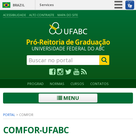
Services
BRAZIL
Simplifique!
ACESSIBILIDADE
ALTO CONTRASTE
MAPA DO SITE
Participate
Information access
Pró-Reitoria de Graduação
Legislation
UNIVERSIDADE FEDERAL DO ABC
Information channels
PROGRAD
NORMAS
CURSOS
CONTATOS
MENU
PORTAL
>
COMFOR
COMFOR-UFABC