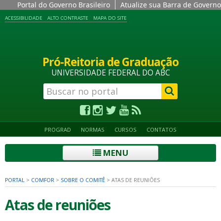
Portal do Governo Brasileiro
Atualize sua Barra de Governo
ACESSIBILIDADE
ALTO CONTRASTE
MAPA DO SITE
Pró-Reitoria de Graduação
UNIVERSIDADE FEDERAL DO ABC
PROGRAD
NORMAS
CURSOS
CONTATOS
MENU
PORTAL
>
COMFOR
>
SOBRE O COMITÊ
>
ATAS DE REUNIÕES
Atas de reuniões