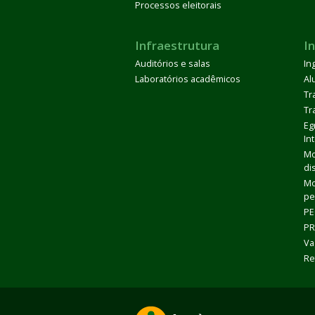
Processos eleitorais
Infraestrutura
I
Auditórios e salas
In
Laboratórios acadêmicos
Al
Tr
Tr
Eg
In
Mo
di
Mo
pe
PE
PR
Va
Re