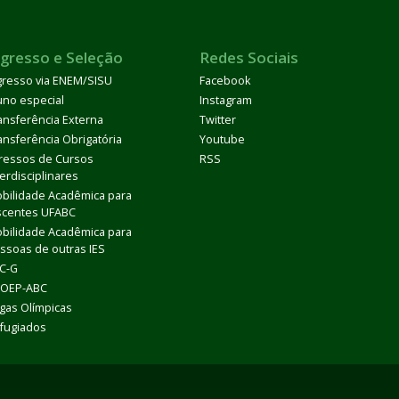
ngresso e Seleção
Redes Sociais
gresso via ENEM/SISU
Facebook
uno especial
Instagram
ansferência Externa
Twitter
ansferência Obrigatória
Youtube
ressos de Cursos
RSS
terdisciplinares
bilidade Acadêmica para
scentes UFABC
bilidade Acadêmica para
ssoas de outras IES
C-G
OEP-ABC
gas Olímpicas
fugiados