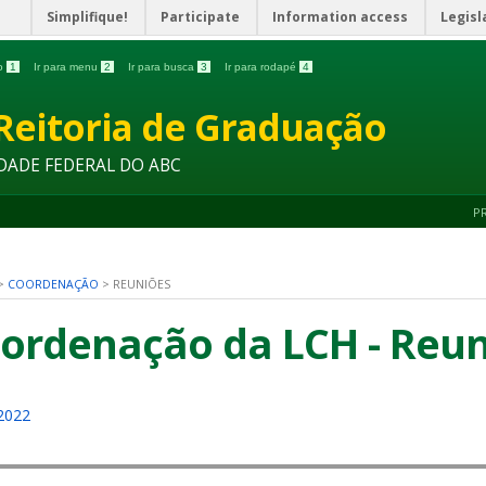
Simplifique!
Participate
Information access
Legisl
do
1
Ir para menu
2
Ir para busca
3
Ir para rodapé
4
Reitoria de Graduação
DADE FEDERAL DO ABC
P
>
COORDENAÇÃO
>
REUNIÕES
ordenação da LCH - Reun
2022