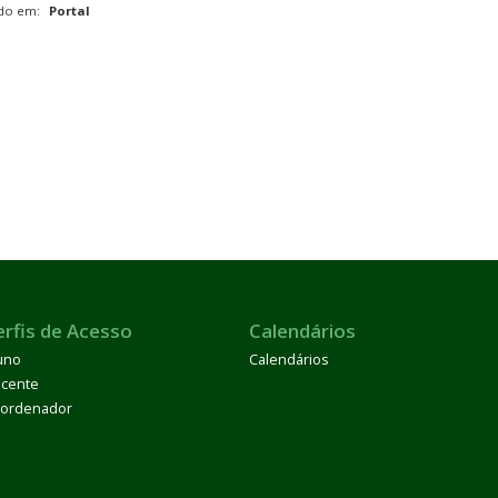
ado em:
Portal
erfis de Acesso
Calendários
uno
Calendários
cente
ordenador