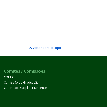
Voltar para o topo
Comitês / Comissões
COMFOR
Comissão de Graduação
Comissão Disciplinar Discente