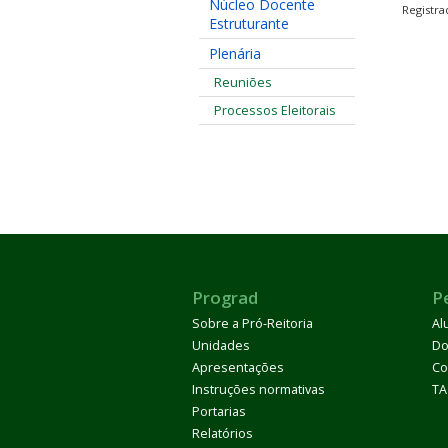
Núcleo Docente
Registr
Estruturante
Plenária
Reuniões
Processos Eleitorais
Prograd
P
Sobre a Pró-Reitoria
Al
Unidades
Do
Apresentações
Co
Instruções normativas
TA
Portarias
Relatórios