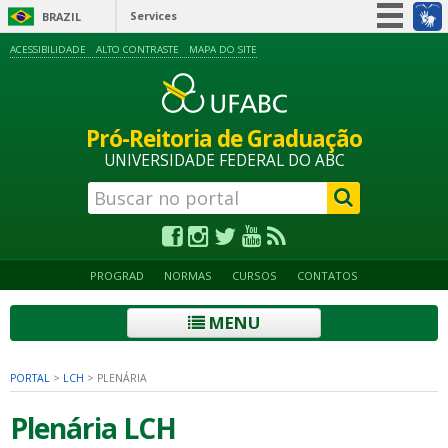
Services
BRAZIL
Simplifique!
ACESSIBILIDADE
ALTO CONTRASTE
MAPA DO SITE
Participate
Information access
Pró-Reitoria de Graduação
Legislation
UNIVERSIDADE FEDERAL DO ABC
Information channels
PROGRAD
NORMAS
CURSOS
CONTATOS
MENU
PORTAL
>
LCH
>
PLENÁRIA
Plenária LCH