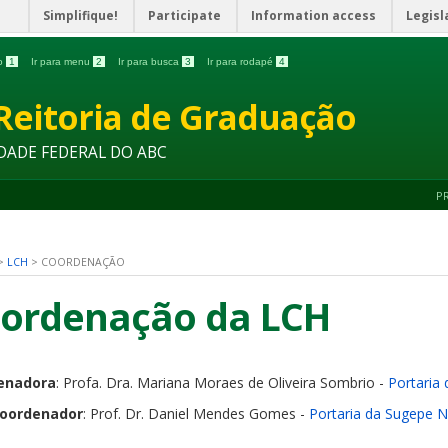
Simplifique!
Participate
Information access
Legisl
do
1
Ir para menu
2
Ir para busca
3
Ir para rodapé
4
Reitoria de Graduação
DADE FEDERAL DO ABC
P
>
LCH
>
COORDENAÇÃO
ordenação da LCH
enadora
: Profa. Dra. Mariana Moraes de Oliveira Sombrio -
Portaria 
Coordenador
:
Prof. Dr. Daniel Mendes Gomes -
Portaria da Sugepe 