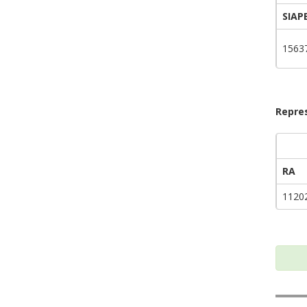
SIAP
1563
Repre
RA
1120