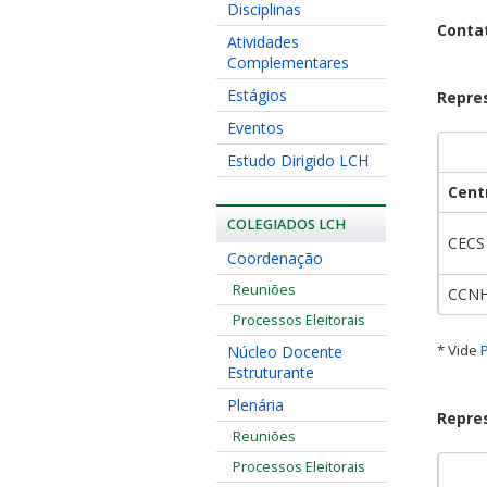
Disciplinas
Conta
Atividades
Complementares
Estágios
Repre
Eventos
Estudo Dirigido LCH
Cent
COLEGIADOS LCH
CECS
Coordenação
Reuniões
CCN
Processos Eleitorais
* Vide
Núcleo Docente
Estruturante
Plenária
Repre
Reuniões
Processos Eleitorais