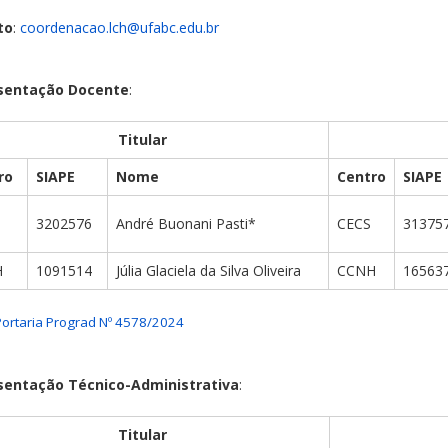
to
:
coordenacao.lch@ufabc.edu.br
sentação Docente
:
Titular
ro
SIAPE
Nome
Centro
SIAPE
3202576
André Buonani Pasti*
CECS
31375
H
1091514
Júlia Glaciela da Silva Oliveira
CCNH
16563
Portaria Prograd Nº 4578/2024
sentação Técnico-Administrativa
:
Titular