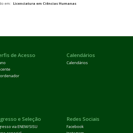
ado em:
Licenciatura em Ciências Humanas
erfis de Acesso
Calendários
uno
Calendários
cente
ordenador
ngresso e Seleção
Redes Sociais
gresso via ENEM/SISU
Facebook