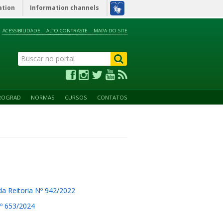
ation
Information channels
ACESSIBILIDADE
ALTO CONTRASTE
MAPA DO SITE
ROGRAD
NORMAS
CURSOS
CONTATOS
da Reitoria Nº 942/2022
Nº 653/2024