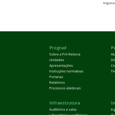
Registr
Prograd
P
Sobre a Pró-Reitoria
Al
Unidades
Do
Apresentações
Co
Instruções normativas
TA
Portarias
Relatórios
Processos eleitorais
Infraestrutura
I
Auditórios e salas
In