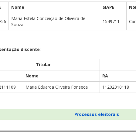
E
Nome
SIAPE
No
Maria Estela Conceição de Oliveira de
756
1549711
Car
Souza
sentação discente
:
Titular
Nome
RA
2111109
Maria Eduarda Oliveira Fonseca
11202310118
Processos eleitorais