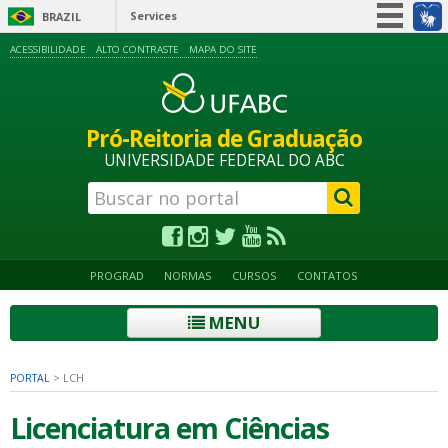
Services
BRAZIL
Simplifique!
ACESSIBILIDADE
ALTO CONTRASTE
MAPA DO SITE
Participate
Information access
Pró-Reitoria de Graduação
Legislation
UNIVERSIDADE FEDERAL DO ABC
Information channels
PROGRAD
NORMAS
CURSOS
CONTATOS
MENU
PORTAL
>
LCH
Licenciatura em Ciências