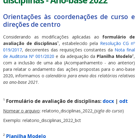
disciplinas - Ano-base 2022
Orientações às coordenações de curso e
direções de centro
Considerando as modificações aplicadas ao
formulário de
avaliação de disciplinas
¹, estabelecido pela
Resolução CG nº
019/2017
, decorrentes das requisições constantes da
Nota final
de Auditoria Nº 001/2020
e da adequação da
Planilha Modelo
²,
com a inclusão de uma aba (Acompanhamento - ano anterior)
para relatar o andamento das ações propostas para o ano-base
2020, informamos o
calendário para envio dos relatórios relativos
ao ano-base 2021
.
¹
Formulário de avaliação de disciplinas:
docx
|
odt
Nomear o arquivo
: relatorio_disciplinas_2022_(
sigla do curso
)
Exemplo: relatorio_disciplinas_2022_bct
²
Planilha Modelo