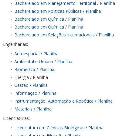
Bacharelado em Planejamento Territorial
/
Planilha
Bacharelado em Políticas Públicas
/
Planilha
Bacharelado em Química
/
Planilha
Bacharelado em Química
/
Planilha
Bacharelado em Relações Internacionais
/
Planilha
Engenharias:
Aeroespacial
/
Planilha
Ambiental e Urbana
/
Planilha
Biomédica
/
Planilha
Energia / Planilha
Gestão
/
Planilha
Informação
/
Planilha
Instrumentação, Automação e Robótica
/
Planilha
Materiais
/
Planilha
Licenciaturas:
Licenciatura em Ciências Biológicas
/
Planilha
Licenciatura em Filosofia
/
Planilha