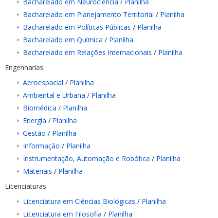
Bacharelado em Neurociência
/
Planilha
Bacharelado em Planejamento Territorial
/
Planilha
Bacharelado em Políticas Públicas
/
Planilha
Bacharelado em Química
/
Planilha
Bacharelado em Relações Internacionais
/
Planilha
Engenharias:
Aeroespacial
/
Planilha
Ambiental e Urbana
/
Planilha
Biomédica
/
Planilha
Energia
/
Planilha
Gestão
/
Planilha
Informação
/
Planilha
Instrumentação, Automação e Robótica
/
Planilha
Materiais
/
Planilha
Licenciaturas:
Licenciatura em Ciências Biológicas
/
Planilha
Licenciatura em Filosofia
/
Planilha