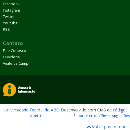
Facebook
Instagram
Twitter
Youtube
RSS
Contato
Fale Conosco
Ouvidoria
Visite os Campi
Universidade Federal do ABC
. Desenvolvido com CMS de
código
aberto
.
Reportar erros / Enviar sugestões
Voltar para o topo