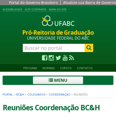
Portal do Governo Brasileiro
Atualize sua Barra de Governo
ACESSIBILIDADE
ALTO CONTRASTE
MAPA DO SITE
Pró-Reitoria de Graduação
UNIVERSIDADE FEDERAL DO ABC
PROGRAD
NORMAS
CURSOS
CONTATOS
MENU
PORTAL
>
BC&H
>
COLEGIADOS
>
COORDENAÇÃO
>
REUNIÕES
Reuniões Coordenação BC&H