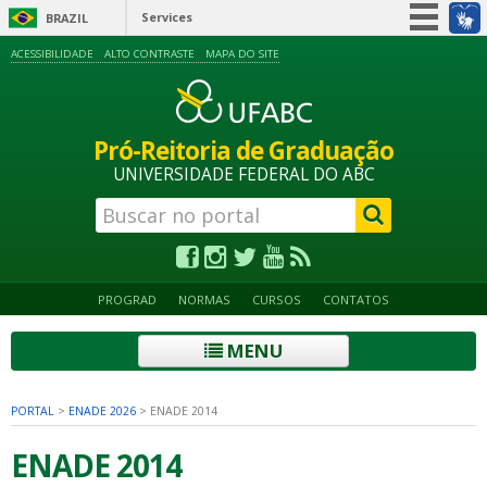
Services
BRAZIL
Simplifique!
ACESSIBILIDADE
ALTO CONTRASTE
MAPA DO SITE
Participate
Information access
Pró-Reitoria de Graduação
Legislation
UNIVERSIDADE FEDERAL DO ABC
Information channels
PROGRAD
NORMAS
CURSOS
CONTATOS
MENU
PORTAL
>
ENADE 2026
>
ENADE 2014
ENADE 2014