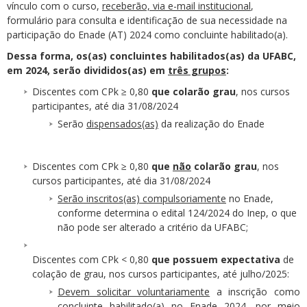
vínculo com o curso,
receberão, via e-mail institucional
,
formulário para consulta e identificação de sua necessidade na
participação do Enade (AT) 2024 como concluinte habilitado(a).
Dessa forma, os(as) concluintes habilitados(as) da UFABC,
em 2024, serão divididos(as) em
três grupos
:
Discentes com CPk ≥ 0,80
que colarão grau
, nos cursos
participantes, até dia 31/08/2024
Serão
dispensados(as)
da realização do Enade
Discentes com CPk ≥ 0,80
que
não
colarão grau
, nos
cursos participantes, até dia 31/08/2024
Serão inscritos(as) compulsoriamente
no Enade,
conforme determina o edital 124/2024 do Inep, o que
não pode ser alterado a critério da UFABC;
Discentes com CPk < 0,80
que possuem expectativa
de
colação de grau, nos cursos participantes, até julho/2025:
Devem solicitar voluntariamente
a inscrição como
concluinte habilitado(a) no Enade 2024, por meio