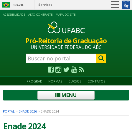
Services
BRAZIL
Simplifique!
ACESSIBILIDADE
ALTO CONTRASTE
MAPA DO SITE
Participate
Information access
Pró-Reitoria de Graduação
Legislation
UNIVERSIDADE FEDERAL DO ABC
Information channels
PROGRAD
NORMAS
CURSOS
CONTATOS
MENU
PORTAL
>
ENADE 2026
>
ENADE 2024
Enade 2024