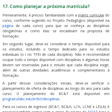
17. Como planejar a próxima matrícula?
Primeiramente, é preciso familiaridade com a
matriz curricular
do
curso, conforme sugerido no Projeto Pedagógico (disponível na
página
de cada curso) para que se conheça as disciplinas
obrigatórias e como elas se encadeiam na proposta de
formação.
Em segundo lugar, deve-se considerar o tempo disponível para
os estudos, incluindo o tempo dedicado para os estudos
individuais (o I no TPEI de cada disciplina). Não é recomendável
ocupar todo o tempo disponível com disciplinas e algumas horas
devem ser reservadas para o estudo que cada disciplina exigir,
além de outras atividades acadêmicas e complementares à
formação.
A partir dessas considerações iniciais, deve-se verificar o
planejamento de oferta de disciplinas ao longo do ano para cada
curso. O planejamento do BC&T está disponível em
prograd.ufabc.edu.br/bct/disciplinas
.
Para os cursos de ingresso (BC&T, BC&H, LCH, LCNE e LEILA) é
possível também contar com o apoio da equipe da
DOAT
para o